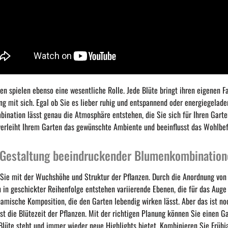
ben spielen ebenso eine wesentliche Rolle. Jede Blüte bringt ihren eigenen 
g mit sich. Egal ob Sie es lieber ruhig und entspannend oder energiegelade
bination lässt genau die Atmosphäre entstehen, die Sie sich für Ihren Gart
verleiht Ihrem Garten das gewünschte Ambiente und beeinflusst das Wohlbef
 Gestaltung beeindruckender Blumenkombination
 Sie mit der Wuchshöhe und Struktur der Pflanzen. Durch die Anordnung von 
 in geschickter Reihenfolge entstehen variierende Ebenen, die für das Auge 
amische Komposition, die den Garten lebendig wirken lässt. Aber das ist noc
st die Blütezeit der Pflanzen. Mit der richtigen Planung können Sie einen Ga
 Blüte steht und immer wieder neue Highlights bietet. Kombinieren Sie Früh