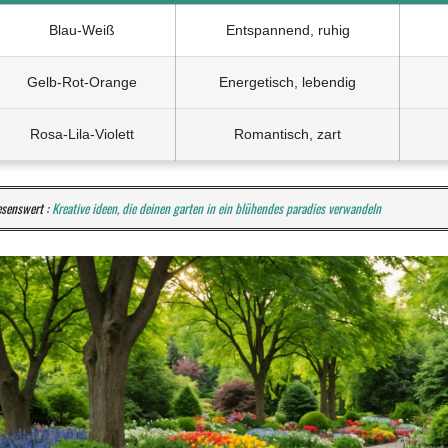
Blau-Weiß
Entspannend, ruhig
Gelb-Rot-Orange
Energetisch, lebendig
Rosa-Lila-Violett
Romantisch, zart
esenswert :
Kreative ideen, die deinen garten in ein blühendes paradies verwandeln