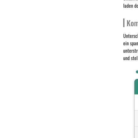
laden do
Kom
Untersc
ein spa
unterst
und ste