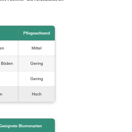
Pflegeaufwand
den
Mittel
e Böden
Gering
Gering
en
Hoch
Geeignete Blumenarten