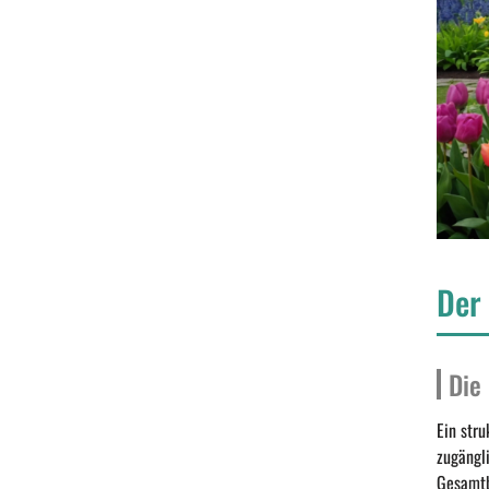
Der
Die
Ein str
zugängl
Gesamtb