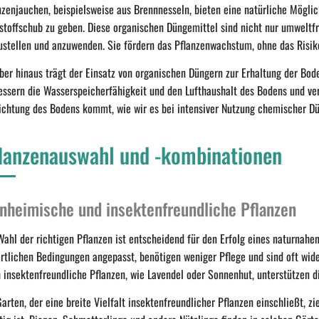
nzenjauchen, beispielsweise aus Brennnesseln, bieten eine natürliche Möglic
stoffschub zu geben. Diese organischen Düngemittel sind nicht nur umweltfr
ustellen und anzuwenden. Sie fördern das Pflanzenwachstum, ohne das Risi
ber hinaus trägt der Einsatz von organischen Düngern zur Erhaltung der Bod
essern die Wasserspeicherfähigkeit und den Lufthaushalt des Bodens und ver
ichtung des Bodens kommt, wie wir es bei intensiver Nutzung chemischer Dü
lanzenauswahl und -kombinationen
inheimische und insektenfreundliche Pflanzen
Wahl der richtigen Pflanzen ist entscheidend für den Erfolg eines naturnahe
örtlichen Bedingungen angepasst, benötigen weniger Pflege und sind oft wid
 insektenfreundliche Pflanzen, wie Lavendel oder Sonnenhut, unterstützen d
Garten, der eine breite Vielfalt insektenfreundlicher Pflanzen einschließt, zi