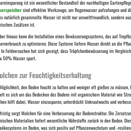
ereinsparung ist ein wesentlicher Bestandteil der nachhaltigen Gartenpfle
serspeicher
sind effektive Werkzeuge, um Regenwasser aufzufangen und di
es natürlich gesammelte Wasser ist nicht nur umweltfreundlich, sondern auch
ischen Zusätzen ist.
ber hinaus kann die Installation eines Bewässerungssystems, das auf Tropfbas
erverbrauch zu optimieren. Diese Systeme liefern Wasser direkt an die Pfla
. In Feldversuchen hat sich gezeigt, dass Tröpfchenbewässerung im Verglei
zu 50% Wasser spart.
ulchen zur Feuchtigkeitserhaltung
Möglichkeit, den Boden feucht zu halten und weniger oft gießen zu müssen, 
elt es sich um das Bedecken des Bodens mit organischem Material wie Stro
hen hilft dabei, Wasser einzusparen, unterdrückt Unkrautwuchs und verbesse
fristig sorgt Mulchen für eine Verbesserung der Bodenstruktur. Die Zersetzu
nischen Materialien liefert wesentliche Nährstoffe zurück in den Boden. Di
oökosystems im Boden, was sich positiv auf Pflanzenwachstum und -resilien