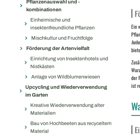
Pflanzenauswahl und -
kombinationen
F
Einheimische und
Ein 
insektenfreundliche Pflanzen
Pfla
Mischkultur und Fruchtfolge
hohe
Förderung der Artenvielfalt
biet
Einrichtung von Insektenhotels und
Zusä
Nistkästen
Wurz
Anlage von Wildblumenwiesen
der 
ist 
Upcycling und Wiederverwendung
im Garten
Wa
Kreative Wiederverwendung alter
Materialien
Bau von Hochbeeten aus recyceltem
E
Material