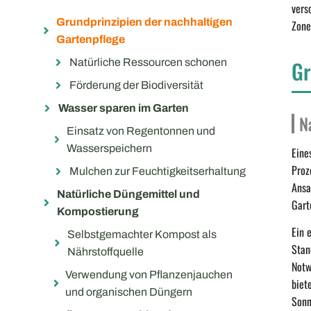
vers
Grundprinzipien der nachhaltigen
Zone
Gartenpflege
Gr
Natürliche Ressourcen schonen
Förderung der Biodiversität
Wasser sparen im Garten
N
Einsatz von Regentonnen und
Wasserspeichern
Eine
Proz
Mulchen zur Feuchtigkeitserhaltung
Ansa
Natürliche Düngemittel und
Gart
Kompostierung
Ein 
Selbstgemachter Kompost als
Stan
Nährstoffquelle
Notw
Verwendung von Pflanzenjauchen
biet
und organischen Düngern
Sonn