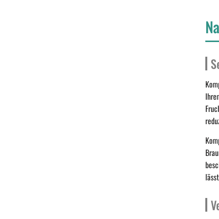
Na
S
Komp
Ihre
Fruc
redu
Komp
Brau
besc
lässt
V