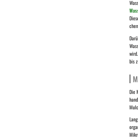
Wass
Was
Dies
chem
Darü
Wass
wird
bis 
M
Die 
hand
Mulc
Lang
orga
Mikr