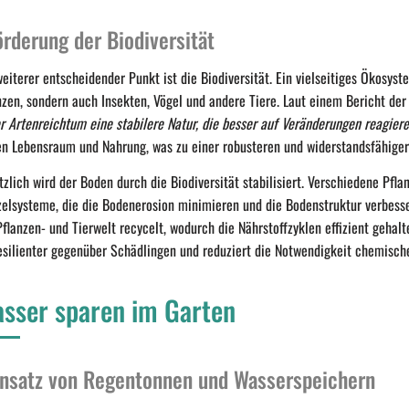
örderung der Biodiversität
weiterer entscheidender Punkt ist die Biodiversität. Ein vielseitiges Ökosys
nzen, sondern auch Insekten, Vögel und andere Tiere. Laut einem Bericht d
r Artenreichtum eine stabilere Natur, die besser auf Veränderungen reagier
en Lebensraum und Nahrung, was zu einer robusteren und widerstandsfähige
tzlich wird der Boden durch die Biodiversität stabilisiert. Verschiedene Pfl
elsysteme, die die Bodenerosion minimieren und die Bodenstruktur verbesse
Pflanzen- und Tierwelt recycelt, wodurch die Nährstoffzyklen effizient geh
resilienter gegenüber Schädlingen und reduziert die Notwendigkeit chemische
sser sparen im Garten
insatz von Regentonnen und Wasserspeichern