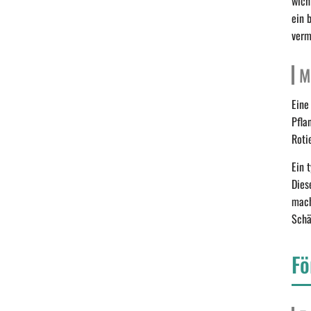
wich
ein 
verm
M
Eine
Pfla
Roti
Ein 
Dies
mach
Schä
Fö