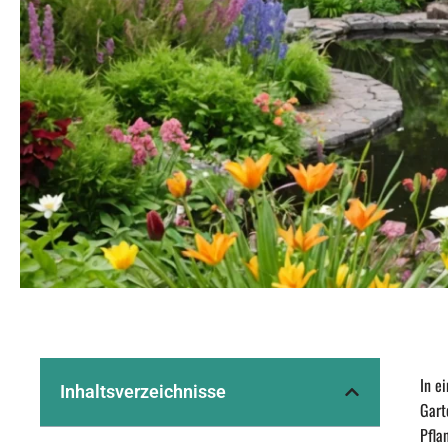
In e
Inhaltsverzeichnisse
Gart
Pfla