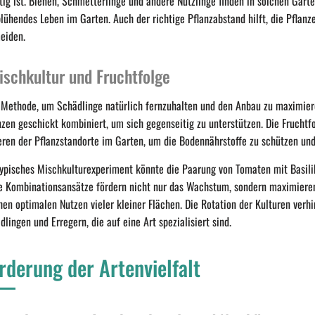
tig ist. Bienen, Schmetterlinge und andere Nützlinge finden in solchen Gär
blühendes Leben im Garten. Auch der richtige Pflanzabstand hilft, die Pflan
eiden.
ischkultur und Fruchtfolge
 Methode, um Schädlinge natürlich fernzuhalten und den Anbau zu maximiere
nzen geschickt kombiniert, um sich gegenseitig zu unterstützen. Die Fruchtfo
eren der Pflanzstandorte im Garten, um die Bodennährstoffe zu schützen un
typisches Mischkulturexperiment könnte die Paarung von Tomaten mit Basil
e Kombinationsansätze fördern nicht nur das Wachstum, sondern maximiere
en optimalen Nutzen vieler kleiner Flächen. Die Rotation der Kulturen verhi
dlingen und Erregern, die auf eine Art spezialisiert sind.
rderung der Artenvielfalt