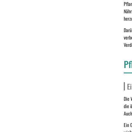
Pfla
Nähr
herz
Darü
verb
Verd
Pf
E
Die 
die 
Auch
Ein 