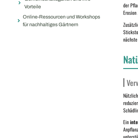
der Pfl
Vorteile
Erosion
Online-Ressourcen und Workshops
Zusätzl
für nachhaltiges Gärtnern
Stickst
nächste
Nat
Ver
Nützlic
reduzie
Schädli
Ein
int
Anpflan
unterstü