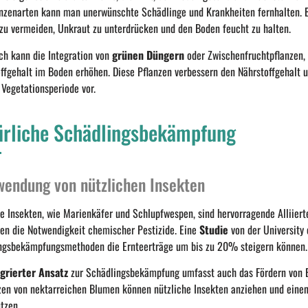
anzenarten kann man unerwünschte Schädlinge und Krankheiten fernhalten. 
 zu vermeiden, Unkraut zu unterdrücken und den Boden feucht zu halten.
ich kann die Integration von
grünen Düngern
oder Zwischenfruchtpflanzen, 
offgehalt im Boden erhöhen. Diese Pflanzen verbessern den Nährstoffgehalt u
 Vegetationsperiode vor.
ürliche Schädlingsbekämpfung
wendung von nützlichen Insekten
he Insekten, wie Marienkäfer und Schlupfwespen, sind hervorragende Alliier
ren die Notwendigkeit chemischer Pestizide. Eine
Studie
von der University o
ngsbekämpfungsmethoden die Ernteerträge um bis zu 20% steigern können.
egrierter Ansatz
zur Schädlingsbekämpfung umfasst auch das Fördern von Bi
zen von nektarreichen Blumen können nützliche Insekten anziehen und einen
tzen.