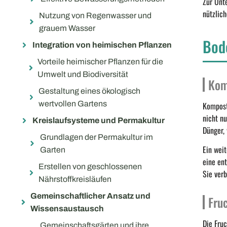
Zur Unt
nützlic
Nutzung von Regenwasser und
grauem Wasser
Bod
Integration von heimischen Pflanzen
Vorteile heimischer Pflanzen für die
Umwelt und Biodiversität
Kom
Gestaltung eines ökologisch
wertvollen Gartens
Kompost
nicht nu
Kreislaufsysteme und Permakultur
Dünger,
Grundlagen der Permakultur im
Ein weit
Garten
eine ent
Erstellen von geschlossenen
Sie verb
Nährstoffkreisläufen
Gemeinschaftlicher Ansatz und
Fru
Wissensaustausch
Die Fruc
Gemeinschaftsgärten und ihre