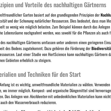
nzipien und Vorteile des nachhaltigen Gärtnerns
eltfreundlicher Garten basiert auf den grundlegenden Prinzipien der
Nachha
sität
und der Schonung natürlicher Ressourcen. Dies bedeutet, dass man Met
elt so wenig wie möglich belasten. Zum Beispiel können durch das Anlegen
he Lebensräume nachgeahmt werden, was sowohl für die Pflanzen als auch für 
e des nachhaltigen Gärtnerns umfassen unter anderem einen geringeren Eins
eit des Bodens zugutekommt. Dazu gehören die Förderung der
Biodiversitä
essourcen. Laut einer Studie von HortScience kann nachhaltiges Gärtnern daz
nen Gebieten erheblich zu steigern.
erialien und Techniken für den Start
Anfang ist es wichtig, umweltfreundliche Materialien zu wählen. Verwenden 
e, wo immer möglich. Kompost- und organische Düngemittel sind hervorrage
en. Das Anlegen von
Hochbeeten
mit unbedenklichen Materialien kann nicht 
 auch den Wasserverbrauch reduzieren.