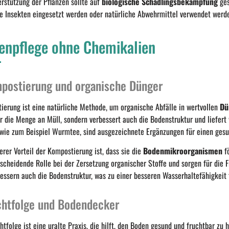
erstützung der Pflanzen sollte auf
biologische Schädlingsbekämpfung
ges
he Insekten eingesetzt werden oder natürliche Abwehrmittel verwendet werd
enpflege ohne Chemikalien
postierung und organische Dünger
ierung ist eine natürliche Methode, um organische Abfälle in wertvollen
Dü
r die Menge an Müll, sondern verbessert auch die Bodenstruktur und liefert
 wie zum Beispiel Wurmtee, sind ausgezeichnete Ergänzungen für einen ges
erer Vorteil der Kompostierung ist, dass sie die
Bodenmikroorganismen
fö
scheidende Rolle bei der Zersetzung organischer Stoffe und sorgen für die 
essern auch die Bodenstruktur, was zu einer besseren Wasserhaltefähigkeit 
chtfolge und Bodendecker
htfolge ist eine uralte Praxis, die hilft, den Boden gesund und fruchtbar zu