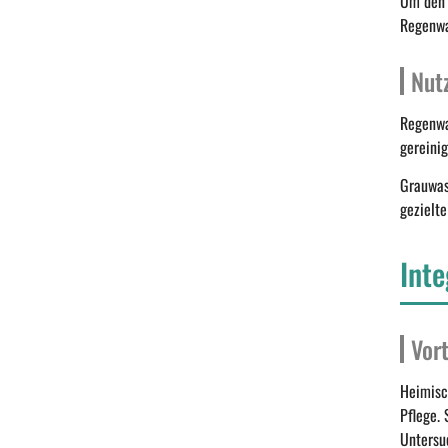
Um den 
Regenwa
Nut
Regenwa
gereini
Grauwas
gezielt
Inte
Vor
Heimisc
Pflege. 
Untersu