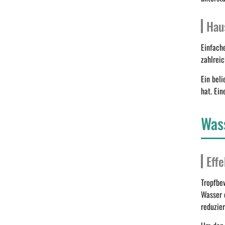
Hau
Einfach
zahlrei
Ein bel
hat. Ei
Was
Eff
Tropfbe
Wasser d
reduzier