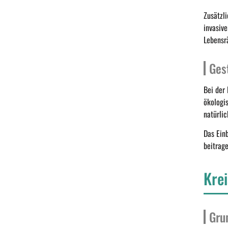
Zusätzl
invasive
Lebensr
Ges
Bei der
ökologi
natürli
Das Ein
beitrag
Kre
Gru