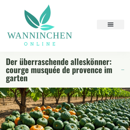
NACHHALTIGES GÄRTNERN
Der überraschende alleskönner:
courge musquée de provence im
garten